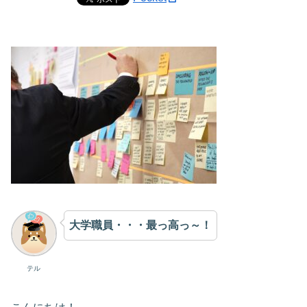
大学職員・・・最っ高っ～！
テル