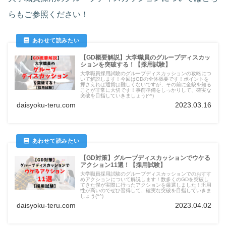
らもご参照ください！
【GD概要解説】大学職員のグループディスカッ
ションを突破する！【採用試験】
大学職員採用試験のグループディスカッションの攻略につ
いて解説します！今回はGDの全体概要です！ポイントを
押さえれば通貨は難しくないですが、その前に全貌を知る
ことが非常に大切です！事前準備をしっかりして、確実な
突破を目指していきましょう(^^)
daisyoku-teru.com
2023.03.16
【GD対策】グループディスカッションでウケる
アクション11選！【採用試験】
大学職員採用試験のグループディスカッションでのおすす
めアクションについて解説します！数多くのGDを突破し
てきた僕が実際に行ったアクションを厳選しました！汎用
性が高いのでぜひ習得して、確実な突破を目指していきま
しょう(^^)
daisyoku-teru.com
2023.04.02