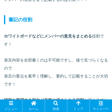
書記の役割
ホワイトボードなどにメンバーの意見をまとめる
役割で
す！
発言内容を全部書くのは不可能ですし、後で見づらくなる
ので
発言の要点を素早く理解し、要約して記載することが大切
です！
情報を整理する能力が非常に求められる役割
と言えるでし
ょう(^^)
メニュー
ホーム
検索
トップ
サイドバー